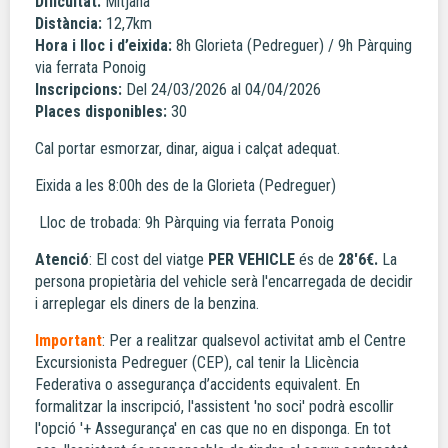
Dificultat:
Mitjana
Distància:
12,7km
Hora i lloc i d’eixida:
8h Glorieta (Pedreguer) / 9h Pàrquing
via ferrata Ponoig
Inscripcions:
Del 24/03/2026 al 04/04/2026
Places disponibles:
30
Cal portar esmorzar, dinar, aigua i calçat adequat.
Eixida a les 8:00h des de la Glorieta (Pedreguer)
Lloc de trobada: 9h Pàrquing via ferrata Ponoig
Atenció
: El cost del viatge
PER VEHICLE
és de
28'6
€.
La
persona propietària del vehicle serà l'encarregada de decidir
i arreplegar els diners de la benzina.
Important
: Per a realitzar qualsevol activitat amb el Centre
Excursionista Pedreguer (CEP), cal tenir la Llicència
Federativa o assegurança d’accidents equivalent. En
formalitzar la inscripció, l'assistent 'no soci' podrà escollir
l'opció '+ Assegurança' en cas que no en disponga. En tot