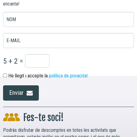
encanta!
NOM
E-MAIL
5 + 2 =
He llegit i accepte la
política de privacitat
Enviar
Fes-te soci!
Podràs disfrutar de descomptes en totes les activitats que
organitzem, estaràs inclòs en el nostre segur, i el que és més