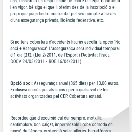
cas, l'assistent és responsable de tindre el segur contractat
i en vigor, bé siga el que li oferim des de la inscripció o el
propi que puga tindre contractat pel seu compte a través
d'una assegurança privada, llicència federativa, etc.
Si no tens cobertura d’accidents hauràs escollir la opció 'No
soci + Assegurança'. L’assegurança serà individual temporal
d’1 dia (
2€
). (Llei 2/2011, de l’Esport i l’Activitat Física.
DOCV 24/03/2011 - BOE 16/04/2011)
Opció soci:
Assegurança anual (365 dies) per 13,00 euros.
Exclusiva només per als socis i per a qualsevol de les
activitats organitzades pel CEP. Cobertura estatal.
Recordeu que d’excursió cal dur sempre: motxilla,
cantimplora, bon calçat, impermeable i roba còmoda en
funció de l’època, protecció solar: ulleres, barret/gorra,