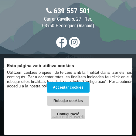
639 557 501
Carrer Cavallers, 27 - 1er.
03750 Pedreguer (Alacant)
Esta pàgina web utilitza cookies
Utilitzem cookies pròpies i de tercers amb la finalitat d'analitzar els nost
continguts. Per a acceptar totes les finalitats indicades feu click en el b
Avís legal
rebutjar dites finalitats fen click en el botó "Configuració". Per a obtindr
Condicions generals
accediu a la nostra
política de cookies
.
Acceptar cookies
Política de privacitat
Política de cookies
Rebutjar cookies
Condicions de contractació
Configuració