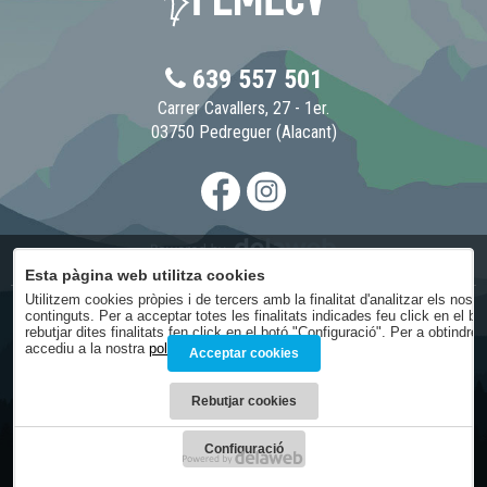
639 557 501
Carrer Cavallers, 27 - 1er.
03750 Pedreguer (Alacant)
Esta pàgina web utilitza cookies
Utilitzem cookies pròpies i de tercers amb la finalitat d'analitzar els nost
continguts. Per a acceptar totes les finalitats indicades feu click en el b
Avís legal
rebutjar dites finalitats fen click en el botó "Configuració". Per a obtindr
Condicions generals
accediu a la nostra
política de cookies
.
Acceptar cookies
Política de privacitat
Política de cookies
Rebutjar cookies
Condicions de contractació
Configuració