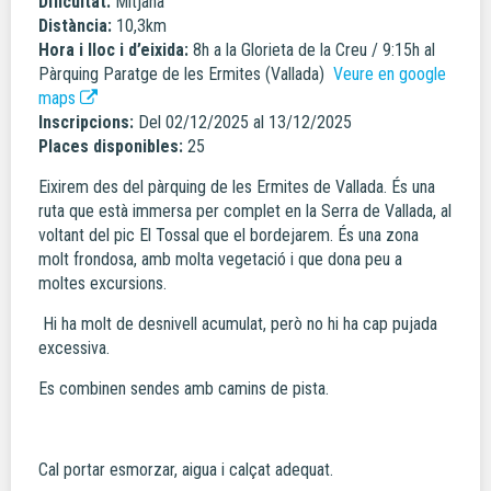
Dificultat:
Mitjana
Distància:
10,3km
Hora i lloc i d’eixida:
8h a la Glorieta de la Creu / 9:15h al
Pàrquing Paratge de les Ermites (Vallada)
Veure en google
maps
Inscripcions:
Del 02/12/2025 al 13/12/2025
Places disponibles:
25
Eixirem des del pàrquing de les Ermites de Vallada. És una
ruta que està immersa per complet en la Serra de Vallada, al
voltant del pic El Tossal que el bordejarem. És una zona
molt frondosa, amb molta vegetació i que dona peu a
moltes excursions.
Hi ha molt de desnivell acumulat, però no hi ha cap pujada
excessiva.
Es combinen sendes amb camins de pista.
Cal portar esmorzar, aigua i calçat adequat.